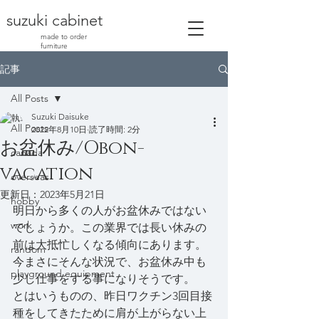
suzuki cabinet
made to order
furniture
記事
All Posts
Suzuki Daisuke
All Posts
2022年8月10日
読了時間: 2分
お盆休み/Obon-
canada
vacation
overseas
更新日：
2023年5月21日
hobby
明日から多くの人がお盆休みではない
work
でしょうか。この業界では長い休みの
前は大抵忙しくなる傾向にあります。
random
今まさにそんな状況で、お盆休み中も
playground equipment
少し仕事をする事になりそうです。
とはいうものの、昨日ワクチン3回目接
種をしてきたために肩が上がらない上