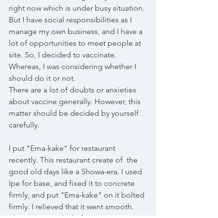
right now which is under busy situation. 
But I have social responsibilities as I 
manage my own business, and I have a 
lot of opportunities to meet people at 
site. So, I decided to vaccinate. 
Whereas, I was considering whether I 
should do it or not.
There are a lot of doubts or anxieties 
about vaccine generally. However, this 
matter should be decided by yourself 
carefully.
I put "Ema-kake" for restaurant 
recently. This restaurant create of  the 
good old days like a Showa-era. I used 
Ipe for base, and fixed it to concrete 
firmly, and put "Ema-kake" on it bolted 
firmly. I relieved that it went smooth. 