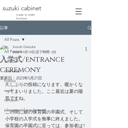
suzuki cabinet
made to order
furniture
記事
All Posts
Suzuki Daisuke
All Posts
2022年4月14日
読了時間: 2分
入学式/entrance
canada
ceremony
overseas
更新日：
2023年5月21日
hobby
久しぶりの投稿になります。暖かくな
work
ってまいりました。ここ最近は夏の陽
気ですね。
random
playground equipment
この間に娘の保育園の卒園式、そして
小学校の入学式を無事に終えました。
保育園の卒園式に至っては、参加者は1