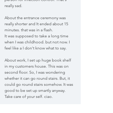
really sad.
About the entrance ceremony was 
really shorter and It ended about 15 
minutes. that was in a flash.
It was supposed to take a long time 
when I was childhood. but not now. I 
feel like a I don't know what to say.
About work, I set up huge book shelf 
in my customers house. This was on 
second floor. So, I was wondering 
whether it can go round stairs. But, it 
could go round stairs somehow. It was 
good to be set up smartly anyway. 
Take care of your self. ciao.
random