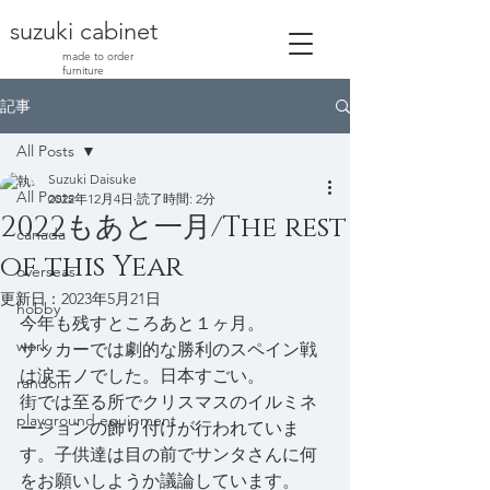
suzuki cabinet
made to order
furniture
記事
All Posts
Suzuki Daisuke
All Posts
2022年12月4日
読了時間: 2分
2022もあと一月/The rest
canada
of this Year
overseas
更新日：
2023年5月21日
hobby
今年も残すところあと１ヶ月。
work
サッカーでは劇的な勝利のスペイン戦
は涙モノでした。日本すごい。
random
街では至る所でクリスマスのイルミネ
playground equipment
ーションの飾り付けが行われていま
す。子供達は目の前でサンタさんに何
をお願いしようか議論しています。