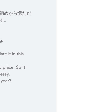
初めから慌ただ
す。
g.
te it in this 
d place. So It 
essy. 
 year?