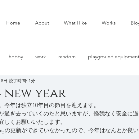
Home
About
What I like
Works
Blo
hobby
work
random
playground equipmen
18日
読了時間: 1分
 new year
た。今年は独立10年目の節目を迎えます。
が過ぎ去っていくのだと思いますが、怪我なく安全に過
宜しくお願いいたします。
logの更新ができていなかったので、今年はなんとか良