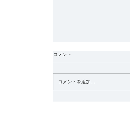
また会いましょう/See you
コメント
again
先日ドイツから来た家具職人が自
転車旅から帰ってきて、最後の晩
コメントを追加…
餐をしました。 聞けば3週間弱九
州を巡り、四国へ行こうとしたが
時間の都合上続きはまた次回にし
ようということでした。 阿蘇や
ら湯布院やらある程度の観光地は
巡り、ほぼテント泊ということで
した。日本の自然は美しい、人は