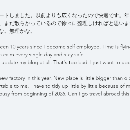
ートしました。以前よりも広くなったので快適です。年
、まだ散らかっているので徐々に整理しければと思いま
な。無理かな。
been 10 years since I become self employed. Time is flyin
n calm every single day and stay safe.
 update my blog at all. That's too bad. I just want to upda
ew factory in this year. New place is little bigger than ol
able to me. I have to tidy up little by little because of m
busy from beginning of 2026. Can I go travel abroad this