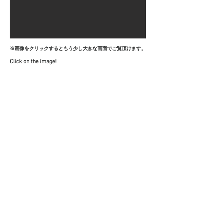
※
画像をクリックするともう少し大きな画面でご覧頂けます。
Click on the image!
© suzukicabinet all right reserved.