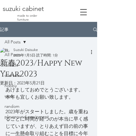
suzuki cabinet
made to order
furniture
記事
All Posts
Suzuki Daisuke
All Posts
2023年1月5日
読了時間: 1分
新春2023/Happy New
canada
Year2023
overseas
更新日：
2023年5月21日
hobby
あけましておめでとうございます。
work
本年も宜しくお願い致します。
random
2023年がスタートしました。歳を重ね
playground equipment
るごとに時間が経つのが本当に早く感
じていますが、とりあえず目の前の事
に一生懸命取り組むことを目標に今年