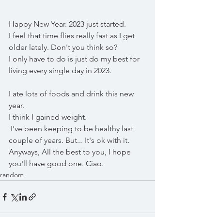
Happy New Year. 2023 just started.
I feel that time flies really fast as I get 
older lately. Don't you think so? 
I only have to do is just do my best for 
living every single day in 2023.
I ate lots of foods and drink this new 
year.
I think I gained weight.
 I've been keeping to be healthy last 
couple of years. But... It's ok with it.
Anyways, All the best to you, I hope 
you'll have good one. Ciao.
random