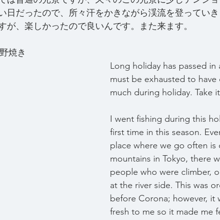
い日だったので、所々汗をかきながら渓流を登っていき
すが、楽しかったので良いんです。また来ます。
ng 野焼き
Long holiday has passed in 
must be exhausted to have 
much during holiday. Take i
I went fishing during this ho
first time in this season. Ev
place where we go often is 
mountains in Tokyo, there 
people who were climber, o
at the river side. This was o
before Corona; however, it 
fresh to me so it made me fe