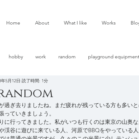
Home
About
What I like
Works
Blo
hobby
work
random
playground equipmen
23年5月12日
読了時間: 1分
 random
が過ぎ去りましたね。まだ疲れが残っている方も多いと
張っていきましょう。
りに行ってきました。私がいつも行くのは東京の山奥な
や渓谷に遊びに来ている人、河原でBBQをやっている
では普通の光景ですが、久々のこの光景に少しテンショ