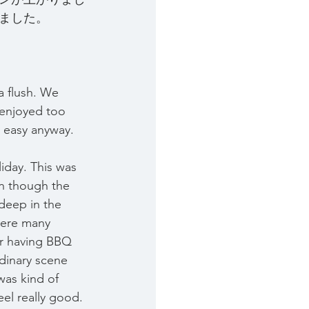
ました。
a flush. We 
enjoyed too 
t easy anyway.
liday. This was 
en though the 
deep in the 
were many 
r having BBQ 
rdinary scene 
was kind of 
el really good. 