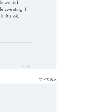
le we did 
le sweating. I 
. It's ok. 
すべて表示