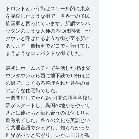
トロントという街はスケール的に東京
を凝縮したような街で、世界一の多民
族国家と言われています。所謂マンハ
ッタンのような人種のるつぼ同様、〜
タウンと呼ばれるような街が至る所に
あります。自転車でどこでも行けてし
まうようなコンパクトな街でした。
最初にホームステイで生活した街はダ
ウンタウンから西に地下鉄で10分ほど
の街で、よくある整理された碁盤の目
のような住宅街でした。
一週間程してから2ヶ月間の語学学校生
活がスタートし、異国の地からやって
きた生徒たちと触れ合うのは何よりも
刺激的でした。各々の文化を英語とい
う共通言語でシェアし、知らなかった
世界がパッと広がり、いかに自分が視