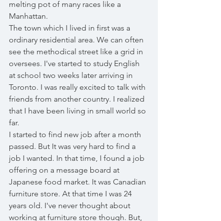
melting pot of many races like a 
Manhattan.
The town which I lived in first was a 
ordinary residential area. We can often 
see the methodical street like a grid in 
oversees. I've started to study English 
at school two weeks later arriving in 
Toronto. I was really excited to talk with 
friends from another country. I realized 
that I have been living in small world so 
far. 
I started to find new job after a month 
passed. But It was very hard to find a 
job I wanted. In that time, I found a job 
offering on a message board at 
Japanese food market. It was Canadian 
furniture store. At that time I was 24 
years old. I've never thought about 
working at furniture store though. But, 