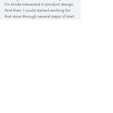
I'm kinda interested in product design. 
And then, I could started working for 
that store through several steps of start 
working fortunately.
That store does interior design, and 
selling antiques stuff other than 
original furniture. Some Japanese 
antique buyers visited that store. I often 
get job request from some of them 
nowadays.
I graduated ESL for 2 months, and I 
started working in Canada. I got 
valuable experiences in my school life.
canada