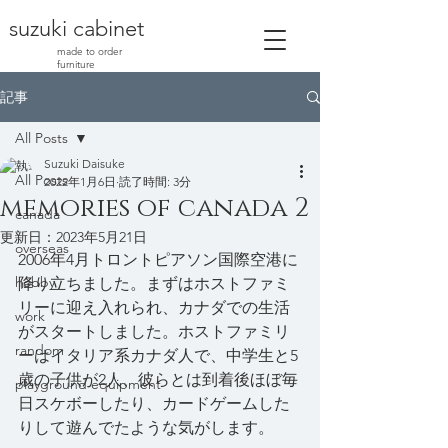
suzuki cabinet
made to order
furniture
記事
All Posts
Suzuki Daisuke
All Posts
2022年1月6日
読了時間: 3分
memories of canada 2
canada
更新日：
2023年5月21日
overseas
2006年4月トロントピアソン国際空港に
hobby
降り立ちました。まずはホストファミ
リーに迎え入れられ、カナダでの生活
work
がスタートしました。ホストファミリ
random
ーはイタリア系カナダ人で、中学生と5
歳の子供が2人、彼らとは到着後ほぼ毎
playground equipment
日スケボーしたり、カードゲームした
りして遊んでたような気がします。