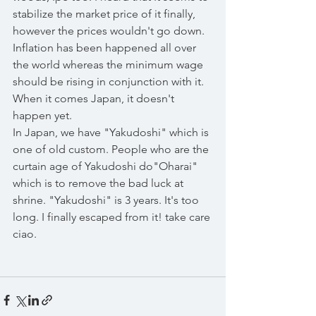
stabilize the market price of it finally, 
however the prices wouldn't go down.
Inflation has been happened all over 
the world whereas the minimum wage 
should be rising in conjunction with it. 
When it comes Japan, it doesn't 
happen yet.
In Japan, we have "Yakudoshi" which is 
one of old custom. People who are the 
curtain age of Yakudoshi do"Oharai" 
which is to remove the bad luck at 
shrine. "Yakudoshi" is 3 years. It's too 
long. I finally escaped from it! take care 
ciao.