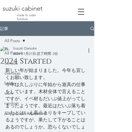
suzuki cabinet
made to order
furniture
記事
All Posts
Suzuki Daisuke
All Posts
2024年1月21日
読了時間: 2分
2024 Started
canada
新しい年が始まりました。今年も宜し
overseas
くお願い致します。
hobby
今年は久しぶりに年始から遊具の仕事
をしています。木材全体で言えること
work
ですが、イペ材もだいぶ値上がってし
random
まったようです。最近はだいぶ落ち着
いたとはいえ高止まりをキープしてい
playground equipment
るようですが、果たして下がることは
あるのでしょうか。恐らくないでしょ